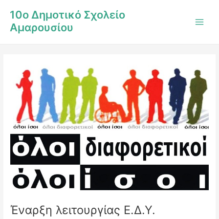
Μετάβαση
Post
Main
10ο Δημοτικό Σχολείο
στο
navigation
Men
Αμαρουσίου
περιεχόμενο
Έναρξη λειτουργίας Ε.Δ.Υ.