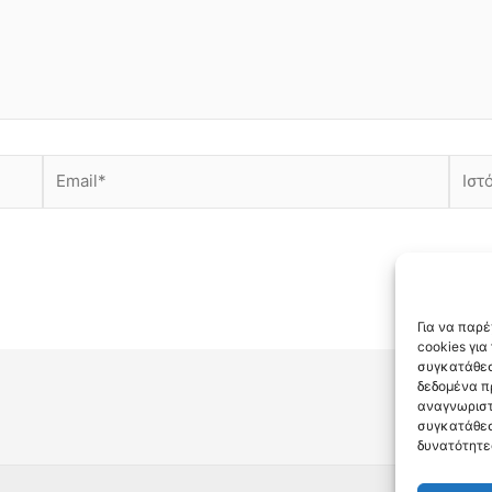
Email*
Ιστότ
Για να παρ
cookies γι
συγκατάθεσ
δεδομένα π
αναγνωριστ
συγκατάθεσ
δυνατότητε