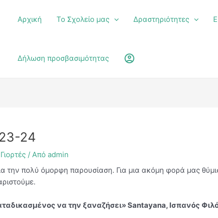
Αρχική
Το Σχολείο μας
Δραστηριότητες
Ε
υ
account_circle
Δήλωση προσβασιμότητας
023-24
 Γιορτές
/ Από
admin
ια την πολύ όμορφη παρουσίαση. Για μια ακόμη φορά μας θύμι
αριστούμε.
 καταδικασμένος να την ξαναζήσει»
Santayana
, Ισπανός Φι