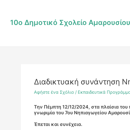
Μετάβαση
Post
στο
navigation
περιεχόμενο
10ο Δημοτικό Σχολείο Αμαρουσίο
Διαδικτυακή συνάντηση Νη
Αφήστε ένα Σχόλιο
/
Εκπαιδευτικά Προγράμμ
Την Πέμπτη 12/12/2024, στα πλαίσια του
γνωριμία του 7ου Νηπιαγωγείου Αμαρουσίο
Έπεται και συνέχεια.