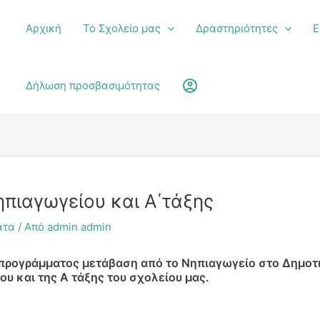
Αρχική
Το Σχολείο μας
Δραστηριότητες
Ε
υ
account_circle
Δήλωση προσβασιμότητας
πιαγωγείου και Α΄τάξης
ατα
/ Από
admin admin
 προγράμματος μετάβαση από το Νηπιαγωγείο στο Δημοτι
υ και της Α τάξης του σχολείου μας.