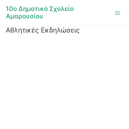
Μετάβαση
Main
10ο Δημοτικό Σχολείο
στο
Men
Αμαρουσίου
περιεχόμενο
Αθλητικές Εκδηλώσεις