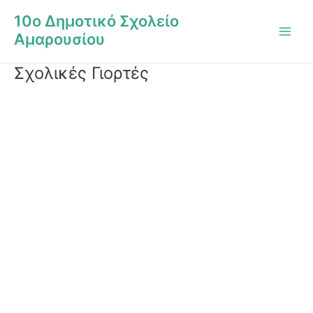
Μετάβαση
Main
10ο Δημοτικό Σχολείο
στο
Men
Αμαρουσίου
περιεχόμενο
Σχολικές Γιορτές