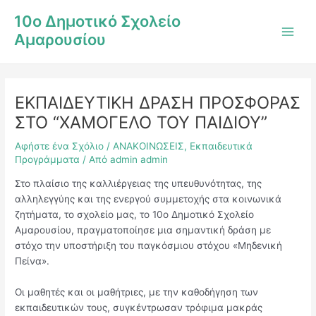
Μετάβαση
Post
Main
10ο Δημοτικό Σχολείο
στο
navigation
Men
Αμαρουσίου
περιεχόμενο
ΕΚΠΑΙΔΕΥΤΙΚΗ ΔΡΑΣΗ ΠΡΟΣΦΟΡΑΣ
ΣΤΟ “ΧΑΜΟΓΕΛΟ ΤΟΥ ΠΑΙΔΙΟΥ”
Αφήστε ένα Σχόλιο
/
ΑΝΑΚΟΙΝΩΣΕΙΣ
,
Εκπαιδευτικά
Προγράμματα
/ Από
admin admin
Στο πλαίσιο της καλλιέργειας της υπευθυνότητας, της
αλληλεγγύης και της ενεργού συμμετοχής στα κοινωνικά
ζητήματα, το σχολείο μας, το 10ο Δημοτικό Σχολείο
Αμαρουσίου, πραγματοποίησε μια σημαντική δράση με
στόχο την υποστήριξη του παγκόσμιου στόχου «Μηδενική
Πείνα».
Οι μαθητές και οι μαθήτριες, με την καθοδήγηση των
εκπαιδευτικών τους, συγκέντρωσαν τρόφιμα μακράς