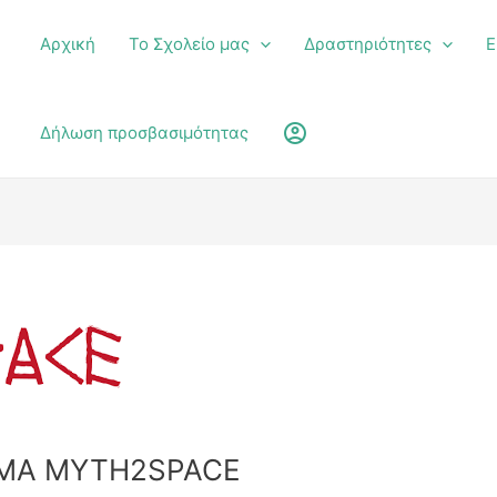
Αρχική
Το Σχολείο μας
Δραστηριότητες
Ε
υ
account_circle
Δήλωση προσβασιμότητας
ΜΜΑ MYTH2SPACE