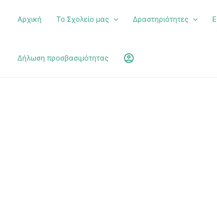
Αρχική
Το Σχολείο μας
Δραστηριότητες
Ε
υ
account_circle
Δήλωση προσβασιμότητας