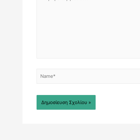
εδώ..
Name*