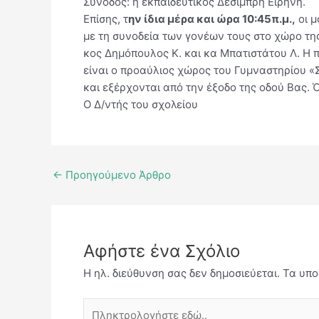
Συνοδός: η εκπαιδευτικός Δεσίμπρη Ειρήνη.
Επίσης, τ
ην ίδια μέρα και ώρα 10:45π.μ.,
οι μ
με τη συνοδεία των γονέων τους στο χώρο τη
κος Δημόπουλος Κ. και κα Μπατιστάτου Λ. Η 
είναι ο προαύλιος χώρος του Γυμναστηρίου «Σ
και εξέρχονται από την έξοδο της οδού Βας. 
Ο Δ/ντής του σχολείου
←
Προηγούμενο Άρθρο
Αφήστε ένα Σχόλιο
Η ηλ. διεύθυνση σας δεν δημοσιεύεται.
Τα υπο
Πληκτρολογήστε