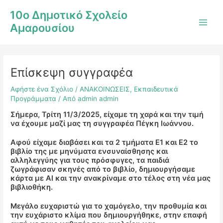
Μετάβαση
Post
Main
10ο Δημοτικό Σχολείο
στο
navigation
Men
Αμαρουσίου
περιεχόμενο
Επίσκεψη συγγραφέα
Αφήστε ένα Σχόλιο
/
ΑΝΑΚΟΙΝΩΣΕΙΣ
,
Εκπαιδευτικά
Προγράμματα
/ Από
admin admin
Σήμερα, Τρίτη 11/3/2025, είχαμε τη χαρά και την τιμή
να έχουμε μαζί μας τη συγγραφέα Πέγκη Ιωάννου.
Αφού είχαμε διαβάσει και τα 2 τμήματα Ε1 και Ε2 το
βιβλίο της με μηνύματα ενσυναίσθησης και
αλληλεγγύης για τους πρόσφυγες, τα παιδιά
ζωγράφισαν σκηνές από το βιβλίο, δημιουργήσαμε
κάρτα με ΑΙ και την ανακρίναμε στο τέλος στη νέα μας
βιβλιοθήκη.
Μεγάλο ευχαριστώ για το χαμόγελο, την προθυμία και
την ευχάριστο κλίμα που δημιουργήθηκε, στην επαφή