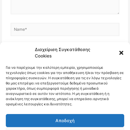
Name*
Email*
Διαχείριση Συγκατάθεσης
Cookies
Για να παρέχουμε την καλύτερη εμπειρία, χρησιμοποιούμε
Ιστότοπος
τεχνολογίες όπως cookies για την αποθήκευση ή/και την πρόσβαση σε
πληροφορίες συσκευών. Η συγκατάθεση για τις εν λόγω τεχνολογίες
θα μας επιτρέψει να επεξεργαστούμε δεδομένα προσωπικού
χαρακτήρα, όπως συμπεριφορά περιήγησης ή μοναδικά
αναγνωριστικά σε αυτόν τον ιστότοπο. Η μη συγκατάθεση ή η
ανάκληση της συγκατάθεσης, μπορεί να επηρεάσει αρνητικά
ορισμένες λειτουργίες και δυνατότητες.
Αποδοχή