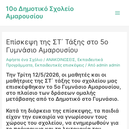
Μετάβαση
Post
Main
10ο Δημοτικό Σχολείο
στο
navigation
Men
Αμαρουσίου
περιεχόμενο
Επίσκεψη της ΣΤ΄ Τάξης στο 5ο
Γυμνάσιο Αμαρουσίου
Αφήστε ένα Σχόλιο
/
ΑΝΑΚΟΙΝΩΣΕΙΣ
,
Εκπαιδευτικά
Προγράμματα
,
Εκπαιδευτικές επισκέψεις
/ Από
admin admin
Την Τρίτη 12/5/2026, οι μαθητές και οι
μαθήτριες της ΣΤ΄ τάξης του σχολείου μας
επισκέφθηκαν το 5ο Γυμνάσιο Αμαρουσίου,
στο πλαίσιο των δράσεων ομαλής
μετάβασης από το Δημοτικό στο Γυμνάσιο.
Κατά τη διάρκεια της επίσκεψης, τα παιδιά
είχαν την ευκαιρία να γνωρίσουν τους
χώρους του σχολείου, να ενημερωθούν για
το πρόγραμμα και τη λειτουργία του