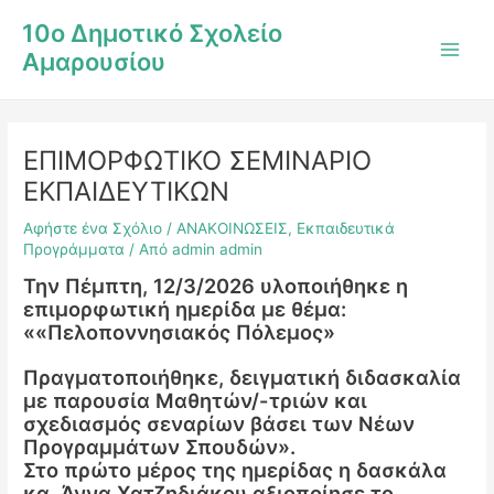
Μετάβαση
Post
Main
10ο Δημοτικό Σχολείο
στο
navigation
Men
Αμαρουσίου
περιεχόμενο
ΕΠΙΜΟΡΦΩΤΙΚΟ ΣΕΜΙΝΑΡΙΟ
ΕΚΠΑΙΔΕΥΤΙΚΩΝ
Αφήστε ένα Σχόλιο
/
ΑΝΑΚΟΙΝΩΣΕΙΣ
,
Εκπαιδευτικά
Προγράμματα
/ Από
admin admin
Την Πέμπτη, 12/3/2026 υλοποιήθηκε η
επιμορφωτική ημερίδα με θέμα:
««Πελοποννησιακός Πόλεμος»
Πραγματοποιήθηκε, δειγματική διδασκαλία
με παρουσία Μαθητών/-τριών και
σχεδιασμός σεναρίων βάσει των Νέων
Προγραμμάτων Σπουδών».
Στο πρώτο μέρος της ημερίδας η δασκάλα
κα. Άννα Χατζηδιάκου αξιοποίησε το