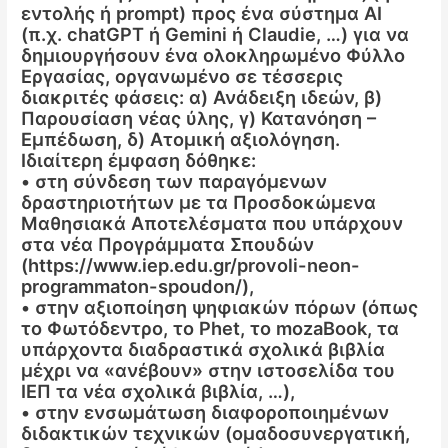
εντολής ή prompt) προς ένα σύστημα ΑΙ
(π.χ. chatGPT ή Gemini ή Claudie, …) για να
δημιουργήσουν ένα ολοκληρωμένο Φύλλο
Εργασίας, οργανωμένο σε τέσσερις
διακριτές φάσεις: α) Ανάδειξη ιδεών, β)
Παρουσίαση νέας ύλης, γ) Κατανόηση –
Εμπέδωση, δ) Ατομική αξιολόγηση.
Ιδιαίτερη έμφαση δόθηκε:
• στη σύνδεση των παραγόμενων
δραστηριοτήτων με τα Προσδοκώμενα
Μαθησιακά Αποτελέσματα που υπάρχουν
στα νέα Προγράμματα Σπουδών
(https://www.iep.edu.gr/provoli-neon-
programmaton-spoudon/),
• στην αξιοποίηση ψηφιακών πόρων (όπως
το Φωτόδεντρο, το Phet, το mozaBook, τα
υπάρχοντα διαδραστικά σχολικά βιβλία
μέχρι να «ανέβουν» στην ιστοσελίδα του
ΙΕΠ τα νέα σχολικά βιβλία, …),
• στην ενσωμάτωση διαφοροποιημένων
διδακτικών τεχνικών (ομαδοσυνεργατική,