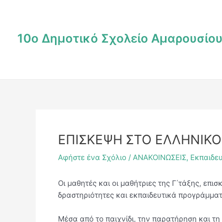
Μετάβαση
Post
στο
navigation
περιεχόμενο
10ο Δημοτικό Σχολείο Αμαρουσίο
ΕΠΙΣΚΕΨΗ ΣΤΟ ΕΛΛΗΝΙΚΟ
Αφήστε ένα Σχόλιο
/
ΑΝΑΚΟΙΝΩΣΕΙΣ
,
Εκπαιδευ
Οι μαθητές και οι μαθήτριες της Γ΄τάξης, επι
δραστηριότητες και εκπαιδευτικά προγράμματα
Μέσα από το παιχνίδι, την παρατήρηση και τη