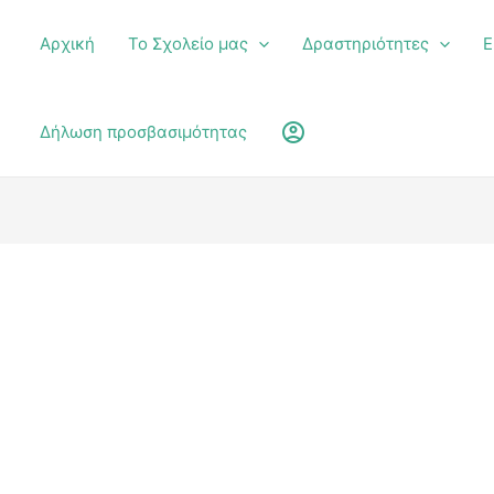
Αρχική
Το Σχολείο μας
Δραστηριότητες
Ε
υ
account_circle
Δήλωση προσβασιμότητας