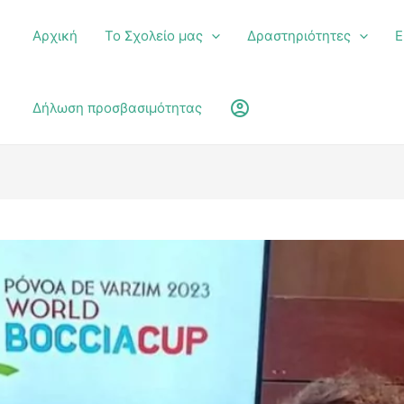
Αρχική
Το Σχολείο μας
Δραστηριότητες
Ε
υ
account_circle
Δήλωση προσβασιμότητας