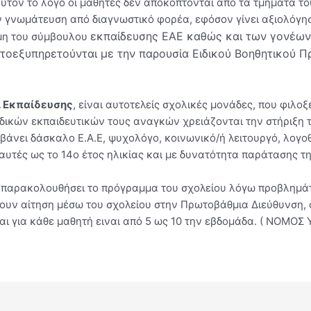
 αυτόν το λόγο οι μαθητές δεν αποκόπτονται από τα τμήματά 
γνωμάτευση από διαγνωστικό φορέα, εφόσον γίνει αξιολόγηση
εκπαίδευσης ΕΑΕ καθώς και των γονέων τ
ώμη του σύμβουλου
τοεξυπηρετούνται με την παρουσία Ειδικού Βοηθητικού Π
ι Εκπαίδευσης
, είναι αυτοτελείς σχολικές μονάδες, που φιλο
ειδικών εκπαιδευτικών τους αναγκών χρειάζονται την στήριξη 
αμβάνει δάσκαλο Ε.Α.Ε, ψυχολόγο, κοινωνικό/ή λειτουργό, λογ
αυτές ως το 14ο έτος ηλικίας και με δυνατότητα παράτασης τη
α παρακολουθήσει το πρόγραμμα του σχολείου λόγω προβλημά
ουν αίτηση μέσω του σχολείου στην Πρωτοβάθμια Διεύθυνση, ό
αι για κάθε μαθητή ειναι από 5 ως 10 την εβδομάδα. ( ΝΟΜΟΣ Υ