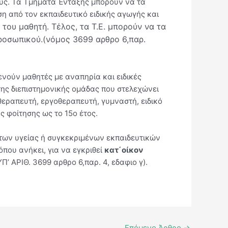
τους. Τα Τμήματα Ένταξης μπορούν να τα
 από τον εκπαιδευτικό ειδικής αγωγής και
ου μαθητή. Τέλος, τα Τ.Ε. μπορούν να τα
ροσωπικού.(νόμος 3699 αρθρο 6,παρ.
ξενούν μαθητές με αναπηρία και ειδικές
της διεπιστημονικής ομάδας που στελεχώνει
οθεραπευτή, εργοθεραπευτή, γυμναστή, ειδικό
ς φοίτησης ως το 15ο έτος.
των υγείας ή συγκεκριμένων εκπαιδευτικών
που ανήκει, για να εγκριθεί
κατ΄οίκον
Π’ ΑΡΙΘ. 3699 αρθρο 6,παρ. 4, εδαφιο γ).
Επόμενο Άρθρο
→