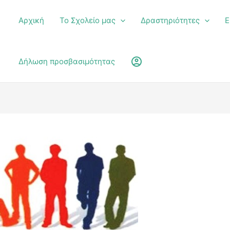
Αρχική
Το Σχολείο μας
Δραστηριότητες
Ε
υ
account_circle
Δήλωση προσβασιμότητας