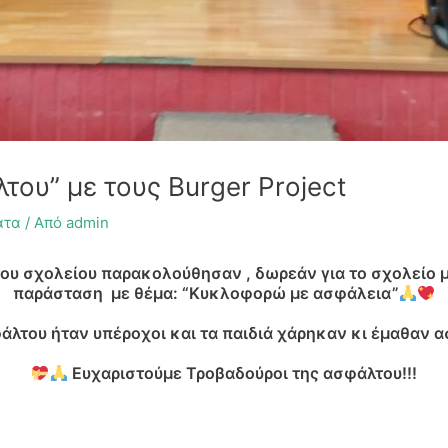
του” με τους Burger Project
ατα
/ Από
admin
του σχολείου παρακολούθησαν , δωρεάν για το σχολείο μ
παράσταση με θέμα: “Κυκλοφορώ με ασφάλεια”
φάλτου ήταν υπέροχοι και τα παιδιά χάρηκαν κι έμαθαν
Ευχαριστούμε Τροβαδούροι της ασφάλτου!!!