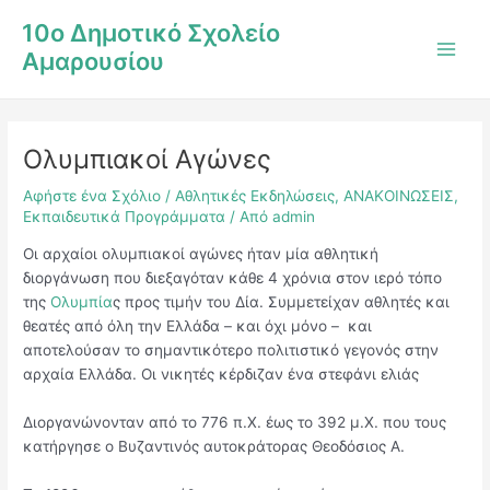
Μετάβαση
Post
Main
10ο Δημοτικό Σχολείο
στο
navigation
Men
Αμαρουσίου
περιεχόμενο
Ολυμπιακοί Αγώνες
Αφήστε ένα Σχόλιο
/
Αθλητικές Εκδηλώσεις
,
ΑΝΑΚΟΙΝΩΣΕΙΣ
,
Εκπαιδευτικά Προγράμματα
/ Από
admin
Οι αρχαίοι ολυμπιακοί αγώνες ήταν μία αθλητική
διοργάνωση που διεξαγόταν κάθε 4 χρόνια στον ιερό τόπο
της
Ολυμπία
ς προς τιμήν του Δία. Συμμετείχαν αθλητές και
θεατές από όλη την Ελλάδα – και όχι μόνο – και
αποτελούσαν το σημαντικότερο πολιτιστικό γεγονός στην
αρχαία Ελλάδα. Οι νικητές κέρδιζαν ένα στεφάνι ελιάς
Διοργανώνονταν από το 776 π.Χ. έως το 392 μ.Χ. που τους
κατήργησε ο Βυζαντινός αυτοκράτορας Θεοδόσιος Α.