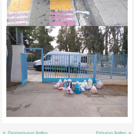
←
Προηγούμενο Άρθρο
Επόμενο Άρθρο
→