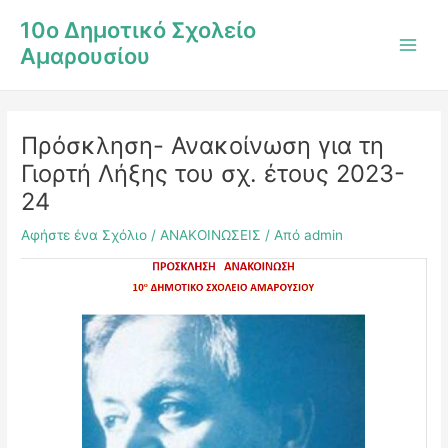
Μετάβαση
Post
Main
10ο Δημοτικό Σχολείο
στο
navigation
Men
Αμαρουσίου
περιεχόμενο
Πρόσκληση- Ανακοίνωση για τη
Γιορτή Λήξης του σχ. έτους 2023-
24
Αφήστε ένα Σχόλιο
/
ΑΝΑΚΟΙΝΩΣΕΙΣ
/ Από
admin