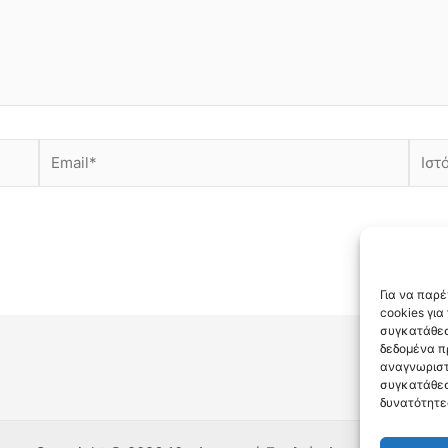
Email*
Ιστότ
Για να παρ
cookies γι
συγκατάθεσ
δεδομένα π
αναγνωριστ
συγκατάθεσ
δυνατότητε