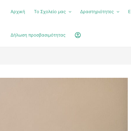
Αρχική
Το Σχολείο μας
Δραστηριότητες
Ε
υ
account_circle
Δήλωση προσβασιμότητας