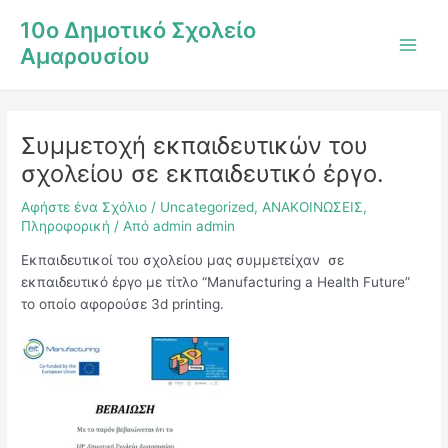
Μετάβαση
Post
Main
10ο Δημοτικό Σχολείο
στο
navigation
Men
Αμαρουσίου
περιεχόμενο
Συμμετοχή εκπαιδευτικών του
σχολείου σε εκπαιδευτικό έργο.
Αφήστε ένα Σχόλιο
/
Uncategorized
,
ΑΝΑΚΟΙΝΩΣΕΙΣ
,
Πληροφορική
/ Από
admin admin
Εκπαιδευτικοί του σχολείου μας συμμετείχαν σε
εκπαιδευτικό έργο με τίτλο “Manufacturing a Health Future”
το οποίο αφορούσε 3d printing.