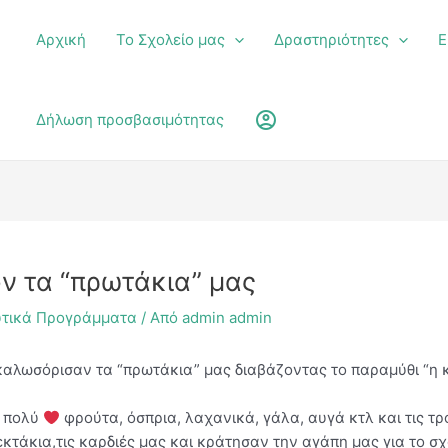
Αρχική
Το Σχολείο μας
Δραστηριότητες
Ε
υ
account_circle
Δήλωση προσβασιμότητας
ν τα “πρωτάκια” μας
υτικά Προγράμματα
/ Από
admin admin
 καλωσόρισαν τα “πρωτάκια” μας διαβάζοντας το παραμύθι “η 
ε πολύ
φρούτα, όσπρια, λαχανικά, γάλα, αυγά κτλ και τις τρ
κτάκια,τις καρδιές μας και κράτησαν την αγάπη μας για το σχο