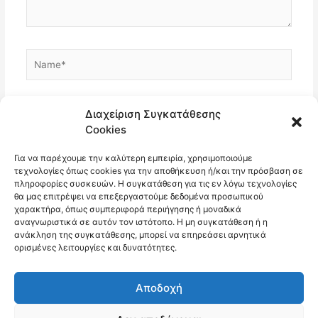
Name*
Email*
Διαχείριση Συγκατάθεσης
Cookies
Για να παρέχουμε την καλύτερη εμπειρία, χρησιμοποιούμε
Ιστότοπος
τεχνολογίες όπως cookies για την αποθήκευση ή/και την πρόσβαση σε
πληροφορίες συσκευών. Η συγκατάθεση για τις εν λόγω τεχνολογίες
θα μας επιτρέψει να επεξεργαστούμε δεδομένα προσωπικού
χαρακτήρα, όπως συμπεριφορά περιήγησης ή μοναδικά
αναγνωριστικά σε αυτόν τον ιστότοπο. Η μη συγκατάθεση ή η
ανάκληση της συγκατάθεσης, μπορεί να επηρεάσει αρνητικά
ορισμένες λειτουργίες και δυνατότητες.
Αποδοχή