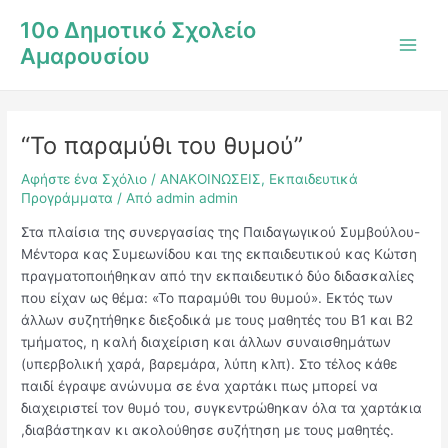
Μετάβαση
Post
Main
10ο Δημοτικό Σχολείο
στο
navigation
Men
Αμαρουσίου
περιεχόμενο
“Το παραμύθι του θυμού”
Αφήστε ένα Σχόλιο
/
ΑΝΑΚΟΙΝΩΣΕΙΣ
,
Εκπαιδευτικά
Προγράμματα
/ Από
admin admin
Στα πλαίσια της συνεργασίας της Παιδαγωγικού Συμβούλου-
Μέντορα κας Συμεωνίδου και της εκπαιδευτικού κας Κώτση
πραγματοποιήθηκαν από την εκπαιδευτικό δύο διδασκαλίες
που είχαν ως θέμα: «Το παραμύθι του θυμού». Εκτός των
άλλων συζητήθηκε διεξοδικά με τους μαθητές του Β1 και Β2
τμήματος, η καλή διαχείριση και άλλων συναισθημάτων
(υπερβολική χαρά, βαρεμάρα, λύπη κλπ). Στο τέλος κάθε
παιδί έγραψε ανώνυμα σε ένα χαρτάκι πως μπορεί να
διαχειριστεί τον θυμό του, συγκεντρώθηκαν όλα τα χαρτάκια
,διαβάστηκαν κι ακολούθησε συζήτηση με τους μαθητές.