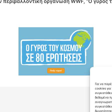
ην περιβαλλοντική οργάνωση WWF, “Ο γύρος 
Για να παρ
cookies γι
συγκατάθεσ
δεδομένα π
αναγνωριστ
συγκατάθεσ
δυνατότητε