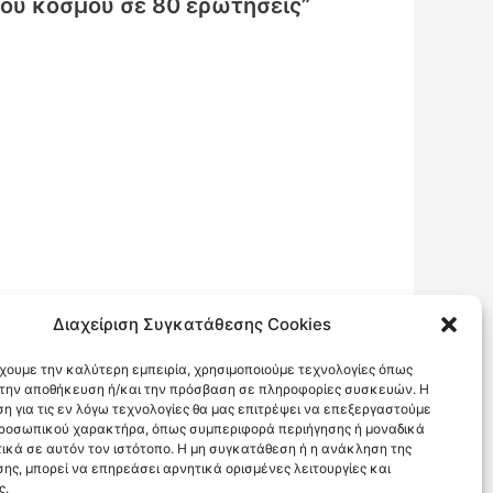
του κόσμου σε 80 ερωτήσεις”
Διαχείριση Συγκατάθεσης Cookies
έχουμε την καλύτερη εμπειρία, χρησιμοποιούμε τεχνολογίες όπως
α την αποθήκευση ή/και την πρόσβαση σε πληροφορίες συσκευών. Η
η για τις εν λόγω τεχνολογίες θα μας επιτρέψει να επεξεργαστούμε
Επόμενο Ανάρτηση
→
ροσωπικού χαρακτήρα, όπως συμπεριφορά περιήγησης ή μοναδικά
ικά σε αυτόν τον ιστότοπο. Η μη συγκατάθεση ή η ανάκληση της
ης, μπορεί να επηρεάσει αρνητικά ορισμένες λειτουργίες και
ς.