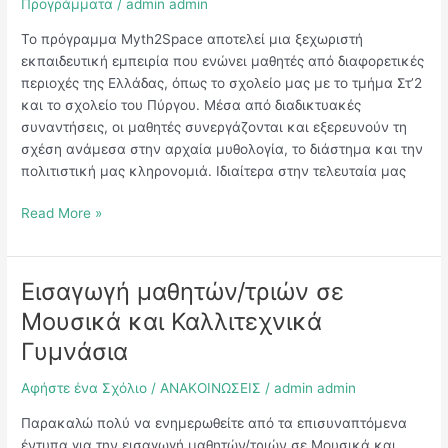
MYTH2SPACE
Προγράμματα
/
admin admin
Το πρόγραμμα Myth2Space αποτελεί μια ξεχωριστή
εκπαιδευτική εμπειρία που ενώνει μαθητές από διαφορετικές
περιοχές της Ελλάδας, όπως το σχολείο μας με το τμήμα Στ’2
και το σχολείο του Πύργου. Μέσα από διαδικτυακές
συναντήσεις, οι μαθητές συνεργάζονται και εξερευνούν τη
σχέση ανάμεσα στην αρχαία μυθολογία, το διάστημα και την
πολιτιστική μας κληρονομιά. Ιδιαίτερα στην τελευταία μας
Read More »
Εισαγωγή μαθητών/τριών σε
Εισαγωγή
μαθητών/
Μουσικά και Καλλιτεχνικά
τριών
Γυμνάσια
σε
Μουσικά
Αφήστε ένα Σχόλιο
/
ΑΝΑΚΟΙΝΩΣΕΙΣ
/
admin admin
και
Καλλιτεχνικά
Παρακαλώ πολύ να ενημερωθείτε από τα επισυναπτόμενα
Γυμνάσια
έντυπα για την εισαγωγή μαθητών/τριών σε Μουσικά και