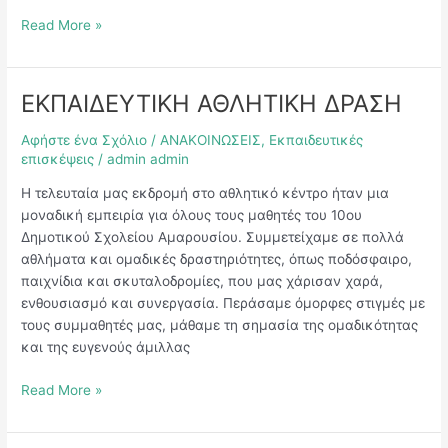
Read More »
ΕΚΠΑΙΔΕΥΤΙΚΗ ΑΘΛΗΤΙΚΗ ΔΡΑΣΗ
ΕΚΠΑΙΔΕΥΤΙΚΗ
ΑΘΛΗΤΙΚΗ
Αφήστε ένα Σχόλιο
/
ΑΝΑΚΟΙΝΩΣΕΙΣ
,
Εκπαιδευτικές
ΔΡΑΣΗ
επισκέψεις
/
admin admin
Η τελευταία μας εκδρομή στο αθλητικό κέντρο ήταν μια
μοναδική εμπειρία για όλους τους μαθητές του 10ου
Δημοτικού Σχολείου Αμαρουσίου. Συμμετείχαμε σε πολλά
αθλήματα και ομαδικές δραστηριότητες, όπως ποδόσφαιρο,
παιχνίδια και σκυταλοδρομίες, που μας χάρισαν χαρά,
ενθουσιασμό και συνεργασία. Περάσαμε όμορφες στιγμές με
τους συμμαθητές μας, μάθαμε τη σημασία της ομαδικότητας
και της ευγενούς άμιλλας
Read More »