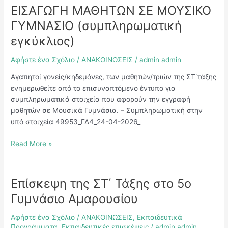
ΕΙΣΑΓΩΓΗ ΜΑΘΗΤΩΝ ΣΕ ΜΟΥΣΙΚΟ
ΕΙΣΑΓΩΓΗ
ΜΑΘΗΤΩΝ
ΓΥΜΝΑΣΙΟ (συμπληρωματική
ΣΕ
εγκύκλιος)
ΜΟΥΣΙΚΟ
ΓΥΜΝΑΣΙΟ
Αφήστε ένα Σχόλιο
/
ΑΝΑΚΟΙΝΩΣΕΙΣ
/
admin admin
(συμπληρωματική
εγκύκλιος)
Αγαπητοί γονείς/κηδεμόνες, των μαθητών/τριών της ΣΤ΄τάξης
ενημερωθείτε από το επισυναπτόμενο έντυπο για
συμπληρωματικά στοιχεία που αφορούν την εγγραφή
μαθητών σε Μουσικά Γυμνάσια. – Συμπληρωματική στην
υπό στοιχεία 49953_ΓΔ4_24-04-2026_
Read More »
Επίσκεψη της ΣΤ΄ Τάξης στο 5ο
Επίσκεψη
της
Γυμνάσιο Αμαρουσίου
ΣΤ΄
Τάξης
Αφήστε ένα Σχόλιο
/
ΑΝΑΚΟΙΝΩΣΕΙΣ
,
Εκπαιδευτικά
στο
Προγράμματα
,
Εκπαιδευτικές επισκέψεις
/
admin admin