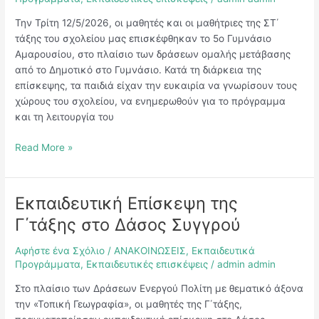
5ο
Την Τρίτη 12/5/2026, οι μαθητές και οι μαθήτριες της ΣΤ΄
Γυμνάσιο
τάξης του σχολείου μας επισκέφθηκαν το 5ο Γυμνάσιο
Αμαρουσίου
Αμαρουσίου, στο πλαίσιο των δράσεων ομαλής μετάβασης
από το Δημοτικό στο Γυμνάσιο. Κατά τη διάρκεια της
επίσκεψης, τα παιδιά είχαν την ευκαιρία να γνωρίσουν τους
χώρους του σχολείου, να ενημερωθούν για το πρόγραμμα
και τη λειτουργία του
Read More »
Εκπαιδευτική Επίσκεψη της
Εκπαιδευτική
Επίσκεψη
Γ΄τάξης στο Δάσος Συγγρού
της
Γ΄τάξης
Αφήστε ένα Σχόλιο
/
ΑΝΑΚΟΙΝΩΣΕΙΣ
,
Εκπαιδευτικά
στο
Προγράμματα
,
Εκπαιδευτικές επισκέψεις
/
admin admin
Δάσος
Στο πλαίσιο των Δράσεων Ενεργού Πολίτη με θεματικό άξονα
Συγγρού
την «Τοπική Γεωγραφία», οι μαθητές της Γ΄τάξης,