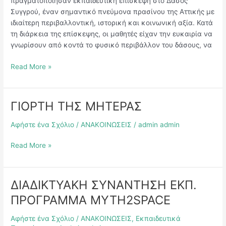
πραγματοποίησαν εκπαιδευτική επίσκεψη στο Δάσος
Συγγρού, έναν σημαντικό πνεύμονα πρασίνου της Αττικής με
ιδιαίτερη περιβαλλοντική, ιστορική και κοινωνική αξία. Κατά
τη διάρκεια της επίσκεψης, οι μαθητές είχαν την ευκαιρία να
γνωρίσουν από κοντά το φυσικό περιβάλλον του δάσους, να
Read More »
ΓΙΟΡΤΗ ΤΗΣ ΜΗΤΕΡΑΣ
ΓΙΟΡΤΗ
ΤΗΣ
Αφήστε ένα Σχόλιο
/
ΑΝΑΚΟΙΝΩΣΕΙΣ
/
admin admin
ΜΗΤΕΡΑΣ
Read More »
ΔΙΑΔΙΚΤΥΑΚΗ ΣΥΝΑΝΤΗΣΗ ΕΚΠ.
ΔΙΑΔΙΚΤΥΑΚΗ
ΣΥΝΑΝΤΗΣΗ
ΠΡΟΓΡΑΜΜΑ MYTH2SPACE
ΕΚΠ.
ΠΡΟΓΡΑΜΜΑ
Αφήστε ένα Σχόλιο
/
ΑΝΑΚΟΙΝΩΣΕΙΣ
,
Εκπαιδευτικά