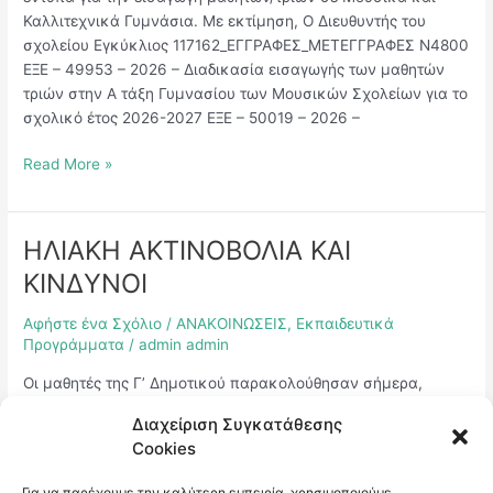
Καλλιτεχνικά Γυμνάσια. Με εκτίμηση, Ο Διευθυντής του
σχολείου Εγκύκλιος 117162_ΕΓΓΡΑΦΕΣ_ΜΕΤΕΓΓΡΑΦΕΣ Ν4800
ΕΞΕ – 49953 – 2026 – Διαδικασία εισαγωγής των μαθητών
τριών στην Α τάξη Γυμνασίου των Μουσικών Σχολείων για το
σχολικό έτος 2026-2027 ΕΞΕ – 50019 – 2026 –
Read More »
ΗΛΙΑΚΗ ΑΚΤΙΝΟΒΟΛΙΑ ΚΑΙ
ΗΛΙΑΚΗ
ΑΚΤΙΝΟΒΟΛΙΑ
ΚΙΝΔΥΝΟΙ
ΚΑΙ
ΚΙΝΔΥΝΟΙ
Αφήστε ένα Σχόλιο
/
ΑΝΑΚΟΙΝΩΣΕΙΣ
,
Εκπαιδευτικά
Προγράμματα
/
admin admin
Οι μαθητές της Γ’ Δημοτικού παρακολούθησαν σήμερα,
Τετάρτη 22/4/26, ένα ενημερωτικό πρόγραμμα από το
Διαχείριση Συγκατάθεσης
Κέντρο Υγείας του Δήμου Αμαρουσίου, με θέμα την ασφαλή
Cookies
έκθεση στην ηλιακή ακτινοβολία. Μέσα από απλά και
ουσιαστικά μηνύματα, τα παιδιά γνώρισαν τρόπους
Για να παρέχουμε την καλύτερη εμπειρία, χρησιμοποιούμε