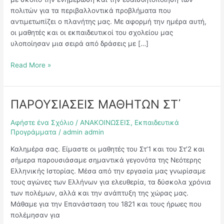
πολιτών για τα περιβαλλοντικά προβλήματα που
αντιμετωπίζει ο πλανήτης μας. Με αφορμή την ημέρα αυτή,
οι μαθητές και οι εκπαιδευτικοί του σχολείου μας
υλοποίησαν μια σειρά από δράσεις με […]
Read More »
ΠΑΡΟΥΣΙΑΣΕΙΣ ΜΑΘΗΤΩΝ ΣΤ΄
ΠΑΡΟΥΣΙΑΣΕΙΣ
ΜΑΘΗΤΩΝ
Αφήστε ένα Σχόλιο
/
ΑΝΑΚΟΙΝΩΣΕΙΣ
,
Εκπαιδευτικά
ΣΤ΄
Προγράμματα
/
admin admin
Καλημέρα σας. Είμαστε οι μαθητές του Στ’1 και του Στ’2 και
σήμερα παρουσιάσαμε σημαντικά γεγονότα της Νεότερης
Ελληνικής Ιστορίας. Μέσα από την εργασία μας γνωρίσαμε
τους αγώνες των Ελλήνων για ελευθερία, τα δύσκολα χρόνια
των πολέμων, αλλά και την ανάπτυξη της χώρας μας.
Μάθαμε για την Επανάσταση του 1821 και τους ήρωες που
πολέμησαν για