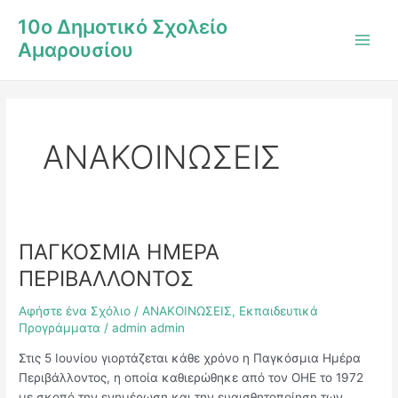
Μετάβαση
Post
Main
10ο Δημοτικό Σχολείο
στο
pagination
Men
Αμαρουσίου
περιεχόμενο
ΑΝΑΚΟΙΝΩΣΕΙΣ
ΠΑΓΚΟΣΜΙΑ ΗΜΕΡΑ
ΠΑΓΚΟΣΜΙΑ
ΗΜΕΡΑ
ΠΕΡΙΒΑΛΛΟΝΤΟΣ
ΠΕΡΙΒΑΛΛΟΝΤΟΣ
Αφήστε ένα Σχόλιο
/
ΑΝΑΚΟΙΝΩΣΕΙΣ
,
Εκπαιδευτικά
Προγράμματα
/
admin admin
Στις 5 Ιουνίου γιορτάζεται κάθε χρόνο η Παγκόσμια Ημέρα
Περιβάλλοντος, η οποία καθιερώθηκε από τον ΟΗΕ το 1972
με σκοπό την ενημέρωση και την ευαισθητοποίηση των