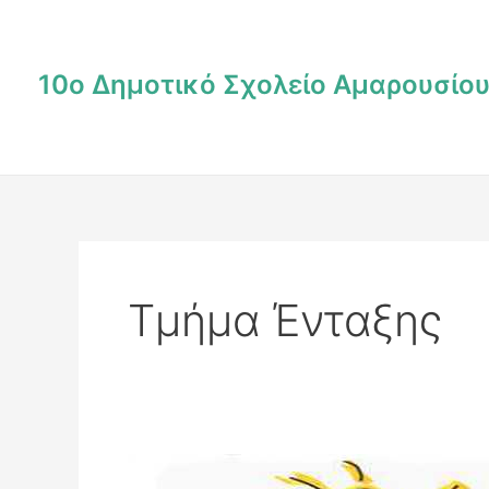
Μετάβαση
στο
περιεχόμενο
10ο Δημοτικό Σχολείο Αμαρουσίο
Τμήμα Ένταξης
Σχολική