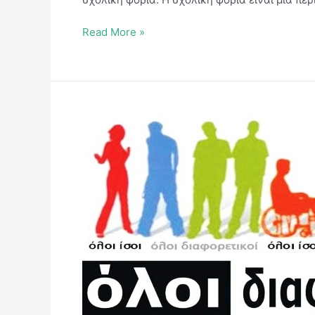
Read More »
Έναρξη
λειτουργίας
Ε.Δ.Υ.