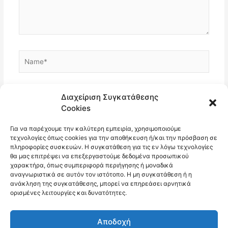
Name*
Email*
Διαχείριση Συγκατάθεσης
Cookies
Για να παρέχουμε την καλύτερη εμπειρία, χρησιμοποιούμε
Ιστότοπος
τεχνολογίες όπως cookies για την αποθήκευση ή/και την πρόσβαση σε
πληροφορίες συσκευών. Η συγκατάθεση για τις εν λόγω τεχνολογίες
θα μας επιτρέψει να επεξεργαστούμε δεδομένα προσωπικού
χαρακτήρα, όπως συμπεριφορά περιήγησης ή μοναδικά
αναγνωριστικά σε αυτόν τον ιστότοπο. Η μη συγκατάθεση ή η
ανάκληση της συγκατάθεσης, μπορεί να επηρεάσει αρνητικά
ορισμένες λειτουργίες και δυνατότητες.
Αποδοχή