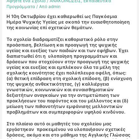
Αφήστε ένα Σχόλιο
/
ΑΝΑΚΟΙΝΩΣΕΙΣ
,
Εκπαιδευτικά
Προγράμματα
/ Από
admin
Η 10η Οκτωβρίου έχει καθιερωθεί ως Παγκόσμια
Ημέρα Ψυχικής Υγείας με σκοπό την ευαισθητοποίηση
της κοινωνίας επί σχετικών θεμάτων.
Το σχολείο διαδραματίζει καθοριστικό ρόλο στην
προάσπιση, βελτίωση και προαγωγή της ψυχικής
υγείας και ευεξίας των παιδιών και των εφήβων. Έχει
διαπιστωθεί ότι η υλοποίηση προγραμμάτων και
δράσεων που στοχεύουν στην προαγωγή της ψυχικής
υγείας και ευεξίας και εμπλέκουν όλα τα μέλη της
σχολικής κοινότητας έχει πολύπλευρα οφέλη, όπως:
(α) θετική επίδραση στη σχολική επίδοση, (β) ενίσχυση
της ψυχικής ανθεκτικότητας, (γ) καλλιέργεια
γνωστικών, κοινωνικών και συναισθηματικών
δεξιοτήτων αναγκαίων για την αντιμετώπιση των
προκλήσεων του παρόντος και του μέλλοντος και (δ)
μείωση των πιθανοτήτων εμφάνισης μελλοντικών
προβλημάτων και συμπεριφορών υψηλού κινδύνου.
Στο πλαίσιο αυτό οι μαθητές του σχολείου μας
εργάστηκαν προκειμένου να υλοποιήσουν σχετικές
δράσεις, ακόμα και στο μάθημα της Αγγλικής Γλώσσας