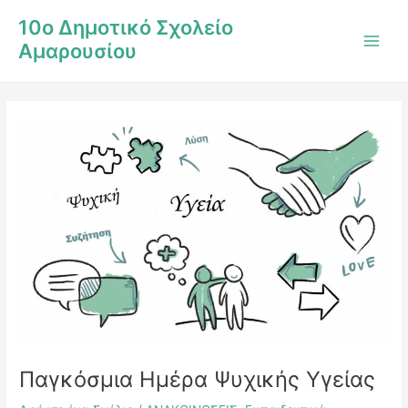
Μετάβαση
Post
Main
10ο Δημοτικό Σχολείο
στο
navigation
Men
Αμαρουσίου
περιεχόμενο
Παγκόσμια Ημέρα Ψυχικής Υγείας