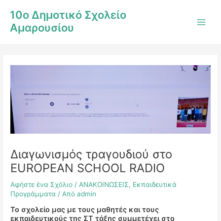
Μετάβαση
Post
Main
10ο Δημοτικό Σχολείο
στο
navigation
Men
Αμαρουσίου
περιεχόμενο
Διαγωνισμός τραγουδιού στο
EUROPEAN SCHOOL RADIO
Αφήστε ένα Σχόλιο
/
ΑΝΑΚΟΙΝΩΣΕΙΣ
,
Εκπαιδευτικά
Προγράμματα
/ Από
admin
Το σχολείο μας με τους μαθητές και τους
εκπαιδευτικούς της ΣΤ τάξης συμμετέχει στο