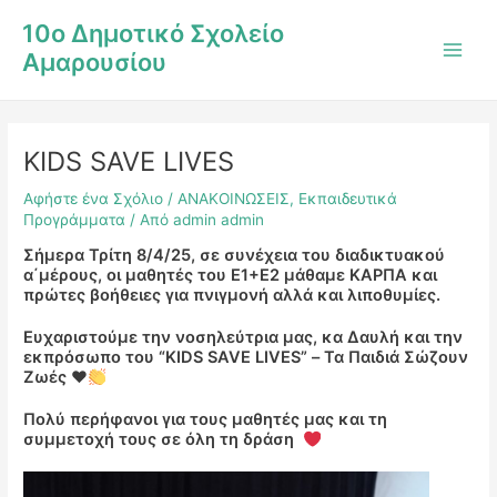
Μετάβαση
Post
Main
10ο Δημοτικό Σχολείο
στο
navigation
Men
Αμαρουσίου
περιεχόμενο
KIDS SAVE LIVES
Αφήστε ένα Σχόλιο
/
ΑΝΑΚΟΙΝΩΣΕΙΣ
,
Εκπαιδευτικά
Προγράμματα
/ Από
admin admin
Σήμερα Τρίτη 8/4/25, σε συνέχεια του διαδικτυακού
α΄μέρους, οι μαθητές του Ε1+Ε2 μάθαμε ΚΑΡΠΑ και
πρώτες βοήθειες για πνιγμονή αλλά και λιποθυμίες.
Ευχαριστούμε την νοσηλεύτρια μας, κα Δαυλή και την
εκπρόσωπο του “KIDS SAVE LIVES” – Τα Παιδιά Σώζουν
Ζωές
♥️
Πολύ περήφανοι για τους μαθητές μας και τη
συμμετοχή τους σε όλη τη δράση